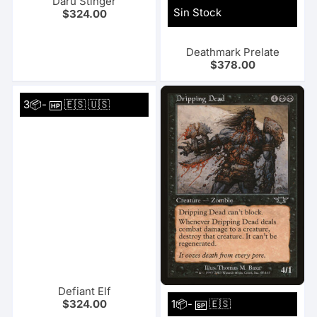
Daru Stinger
Sin Stock
$
324.00
Deathmark Prelate
$
378.00
3📦-
🇪🇸 🇺🇸
HP
Defiant Elf
1📦-
🇪🇸
$
324.00
SP