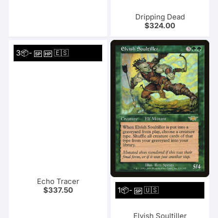
Dripping Dead
$
324.00
3📦-
🇪🇸
SP
HP
Echo Tracer
1📦-
🇺🇸
$
337.50
SP
Elvish Soultiller