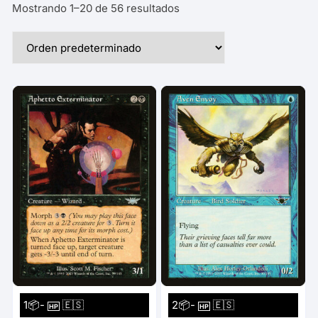
Mostrando 1–20 de 56 resultados
1📦-
🇪🇸
2📦-
🇪🇸
HP
HP