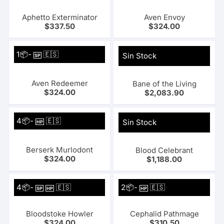
Aphetto Exterminator
Aven Envoy
$
337.50
$
324.00
1📦-
🇪🇸
Sin Stock
SP
Aven Redeemer
Bane of the Living
$
324.00
$
2,083.90
4📦-
🇪🇸
Sin Stock
HP
Berserk Murlodont
Blood Celebrant
$
324.00
$
1,188.00
4📦-
🇪🇸
2📦-
🇪🇸
SP
HP
HP
Bloodstoke Howler
Cephalid Pathmage
$
324.00
$
310.50