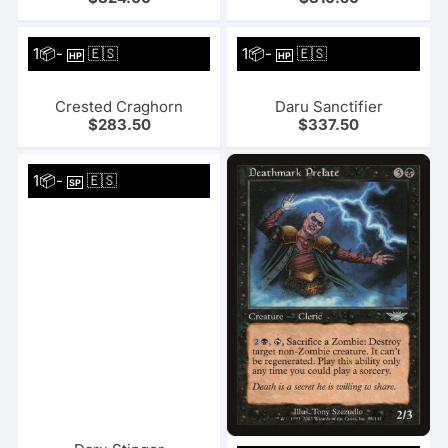
1📦-
🇪🇸
1📦-
🇪🇸
HP
HP
Crested Craghorn
Daru Sanctifier
$
283.50
$
337.50
1📦-
🇪🇸
SP