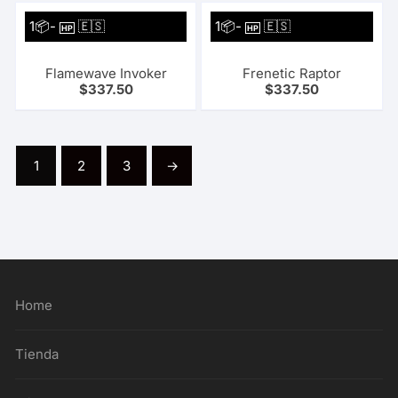
1📦-
🇪🇸
1📦-
🇪🇸
HP
HP
Flamewave Invoker
Frenetic Raptor
$
337.50
$
337.50
1
2
3
→
Home
Tienda