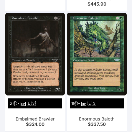
$
445.90
2📦-
🇪🇸
1📦-
🇪🇸
HP
HP
Embalmed Brawler
Enormous Baloth
$
324.00
$
337.50