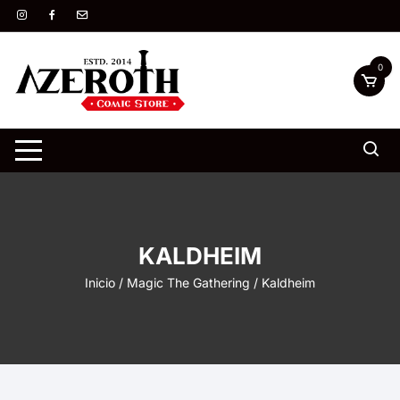
Saltar
al
contenido
0
KALDHEIM
Inicio
/
Magic The Gathering
/ Kaldheim