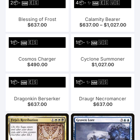
2📦-
🇪🇸
4📦- ✨
🇪🇸 🇺🇸
NM
NM
Blessing of Frost
Calamity Bearer
$
637.00
$
637.00
–
$
1,027.00
1📦-
🇪🇸
1📦- ✨
🇺🇸
NM
NM
Cosmos Charger
Cyclone Summoner
$
490.00
$
1,027.00
1📦-
🇪🇸
1📦- ✨
🇺🇸
NM
NM
Dragonkin Berserker
Draugr Necromancer
$
637.00
$
637.00