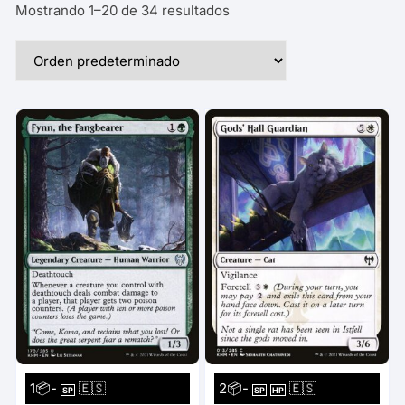
Mostrando 1–20 de 34 resultados
1📦-
🇪🇸
2📦-
🇪🇸
SP
SP
HP