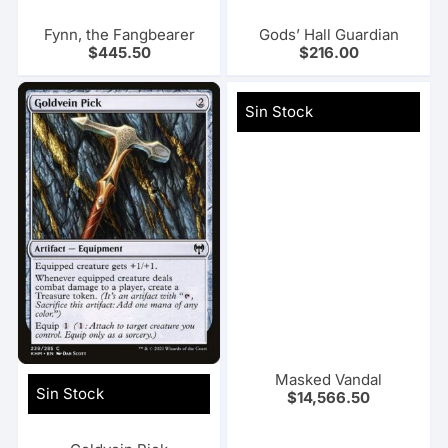
Fynn, the Fangbearer
Gods’ Hall Guardian
$
445.50
$
216.00
Sin Stock
Masked Vandal
Sin Stock
$
14,566.50