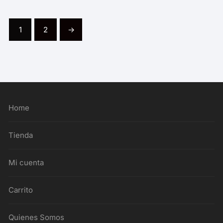
1
2
→
Home
Tienda
Mi cuenta
Carrito
Quienes Somos