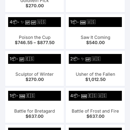
Goldvein Pick
$
270.00
4📦- ✨
🇺🇸
1📦-
🇺🇸
SP
HP
NM
Poison the Cup
Saw It Coming
$
746.55
–
$
877.50
$
540.00
1📦-
🇪🇸
2📦- ✨
🇺🇸
SP
HP
Sculptor of Winter
Usher of the Fallen
$
270.00
$
1,012.50
1📦-
🇪🇸
4📦-
🇪🇸 🇺🇸
NM
NM
Battle for Bretagard
Battle of Frost and Fire
$
637.00
$
637.00