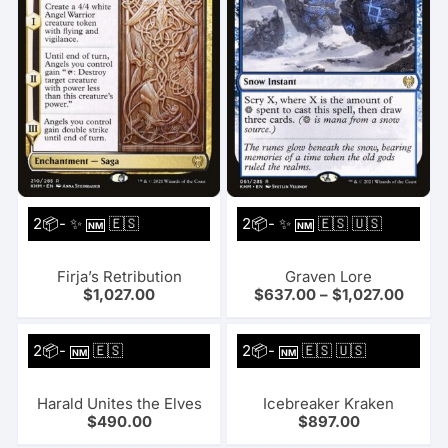
2📦- ✨
🇪🇸
2📦- ✨
🇪🇸 🇺🇸
NM
NM
Firja’s Retribution
Graven Lore
$
1,027.00
$
637.00
–
$
1,027.00
2📦-
🇪🇸
2📦-
🇪🇸 🇺🇸
NM
NM
Harald Unites the Elves
Icebreaker Kraken
$
490.00
$
897.00