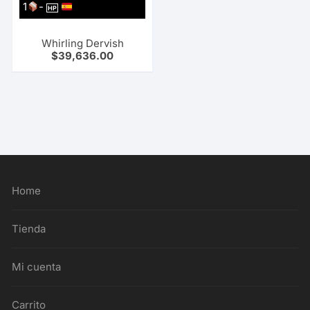
1
-
HP
Whirling Dervish
$
39,636.00
Home
Tienda
Mi cuenta
Carrito