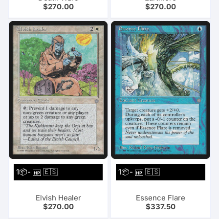
$
270.00
$
270.00
1📦-
🇪🇸
1📦-
🇪🇸
HP
HP
Elvish Healer
Essence Flare
$
270.00
$
337.50