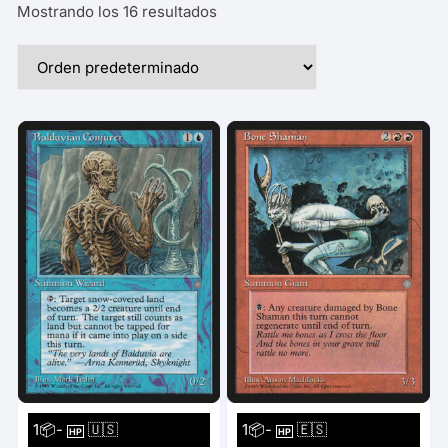
Mostrando los 16 resultados
1📦-
🇺🇸
1📦-
🇪🇸
HP
HP