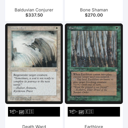
Balduvian Conjurer
Bone Shaman
$
337.50
$
270.00
1📦-
🇪🇸
1📦-
🇪🇸
HP
HP
Death Ward
Earthlore