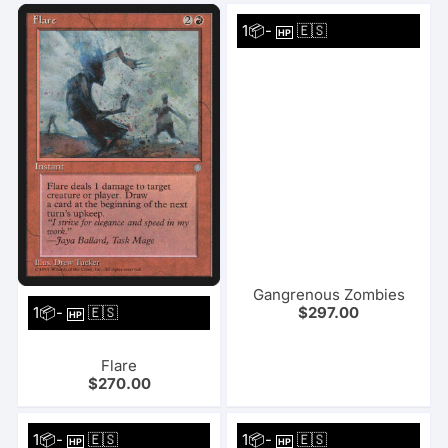
1📦-
🇪🇸
HP
Gangrenous Zombies
1📦-
🇪🇸
$
297.00
HP
Flare
$
270.00
1📦-
🇪🇸
1📦-
🇪🇸
HP
HP