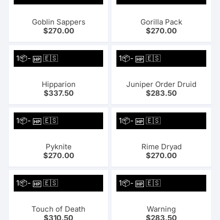
Goblin Sappers
Gorilla Pack
$
270.00
$
270.00
1📦-
🇪🇸
1📦-
🇪🇸
HP
HP
Hipparion
Juniper Order Druid
$
337.50
$
283.50
1📦-
🇪🇸
1📦-
🇪🇸
HP
HP
Pyknite
Rime Dryad
$
270.00
$
270.00
1📦-
🇪🇸
1📦-
🇪🇸
HP
HP
Touch of Death
Warning
$
310.50
$
283.50