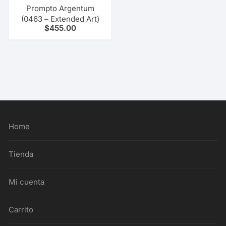
Prompto Argentum
(0463 – Extended Art)
$
455.00
Home
Tienda
Mi cuenta
Carrito