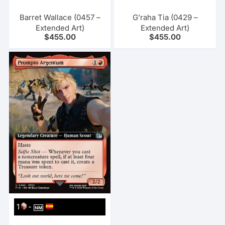
Barret Wallace (0457 –
G’raha Tia (0429 –
Extended Art)
Extended Art)
$
455.00
$
455.00
1
-
NM