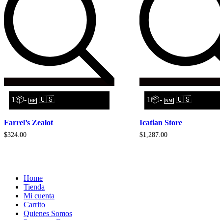
1📦-
🇺🇸
1📦-
🇺🇸
HP
NM
Farrel’s Zealot
Icatian Store
$
324.00
$
1,287.00
Home
Tienda
Mi cuenta
Carrito
Quienes Somos