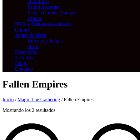
Ovni Press
Panini Argentina
Planeta Comics Mangas
Utopia
MTG – Búsqueda Avanzada
Comics
Juegos de Mesa
Bureau de Juegos
Devir
Protectores
Nosotros
FAQs
Contacto
Fallen Empires
Inicio
/
Magic The Gathering
/ Fallen Empires
Mostrando los 2 resultados