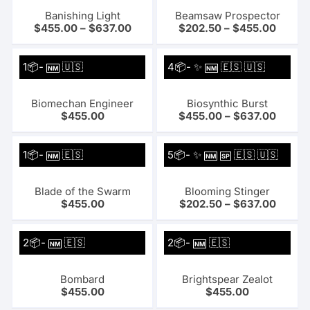
Banishing Light
Beamsaw Prospector
$
455.00
–
$
637.00
$
202.50
–
$
455.00
1📦-
🇺🇸
4📦- ✨
🇪🇸 🇺🇸
NM
NM
Biomechan Engineer
Biosynthic Burst
$
455.00
$
455.00
–
$
637.00
1📦-
🇪🇸
5📦- ✨
🇪🇸 🇺🇸
NM
NM
SP
Blade of the Swarm
Blooming Stinger
$
455.00
$
202.50
–
$
637.00
2📦-
🇪🇸
2📦-
🇪🇸
NM
NM
Bombard
Brightspear Zealot
$
455.00
$
455.00