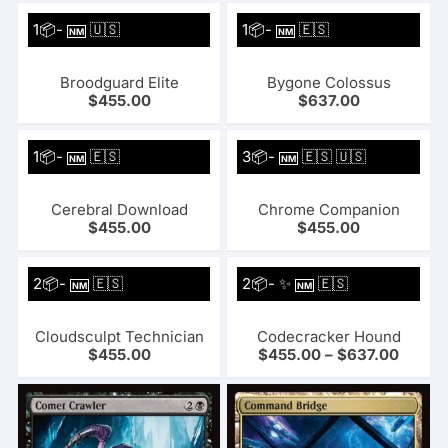
1📦-
🇺🇸
1📦-
🇪🇸
NM
NM
Broodguard Elite
Bygone Colossus
$
455.00
$
637.00
1📦-
🇪🇸
3📦-
🇪🇸 🇺🇸
NM
NM
Cerebral Download
Chrome Companion
$
455.00
$
455.00
2📦-
🇪🇸
2📦- ✨
🇪🇸
NM
NM
Cloudsculpt Technician
Codecracker Hound
$
455.00
$
455.00
–
$
637.00