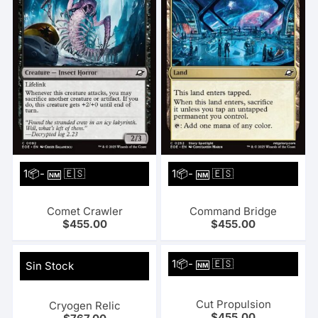
1📦-
🇪🇸
1📦-
🇪🇸
NM
NM
Comet Crawler
Command Bridge
$
455.00
$
455.00
1📦-
🇪🇸
Sin Stock
NM
Cut Propulsion
Cryogen Relic
$
455.00