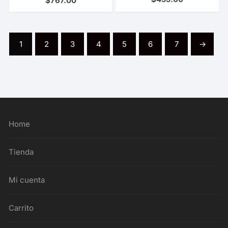
$
767.00
1
2
3
4
5
6
7
→
Home
Tienda
Mi cuenta
Carrito