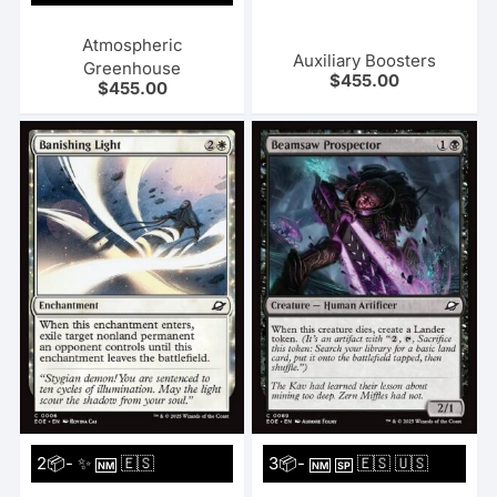
Atmospheric
Auxiliary Boosters
Greenhouse
$
455.00
$
455.00
2📦- ✨
🇪🇸
3📦-
🇪🇸 🇺🇸
NM
NM
SP