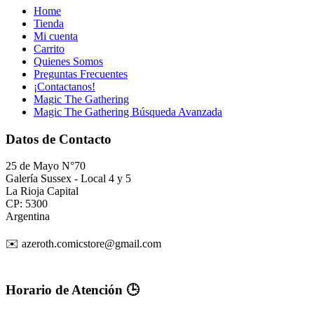
Home
Tienda
Mi cuenta
Carrito
Quienes Somos
Preguntas Frecuentes
¡Contactanos!
Magic The Gathering
Magic The Gathering Búsqueda Avanzada
Datos de Contacto
25 de Mayo N°70
Galería Sussex - Local 4 y 5
La Rioja Capital
CP: 5300
Argentina
✉️ azeroth.comicstore@gmail.com
Horario de Atención 🕒