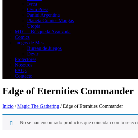
Ivrea
Ovni Press
Panini Argentina
Planeta Comics Mangas
Utopia
MTG – Búsqueda Avanzada
Comics
Juegos de Mesa
Bureau de Juegos
Devir
Protectores
Nosotros
FAQs
Contacto
Edge of Eternities Commander
Inicio
/
Magic The Gathering
/ Edge of Eternities Commander
No se han encontrado productos que coincidan con tu selecc