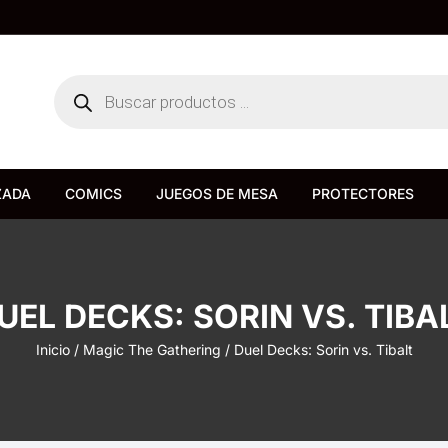
Búsqueda
de
productos
ZADA
COMICS
JUEGOS DE MESA
PROTECTORES
Bureau de Juegos
Devir
UEL DECKS: SORIN VS. TIBA
Inicio
/
Magic The Gathering
/ Duel Decks: Sorin vs. Tibalt