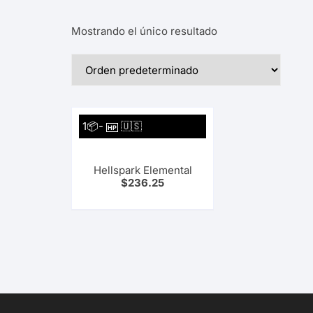
Planeta Comics Mangas
Mostrando el único resultado
Utopia
1📦-
🇺🇸
HP
Hellspark Elemental
$
236.25