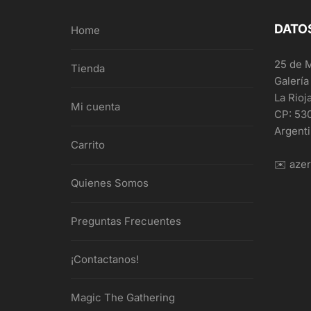
DATO
Home
25 de 
Tienda
Galería
La Rioj
Mi cuenta
CP: 53
Argent
Carrito
✉️ aze
Quienes Somos
Preguntas Frecuentes
¡Contactanos!
Magic The Gathering