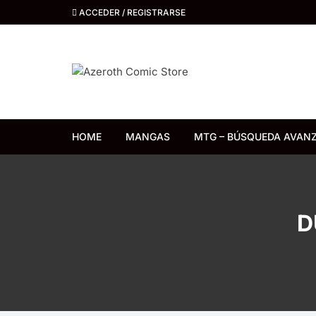
Saltar
ACCEDER / REGISTRARSE
al
contenido
HOME
MANGAS
MTG – BÚSQUEDA AVAN
Distrito Manga
Kemuri
D
Ivrea
Ovni Press
Panini Argentina