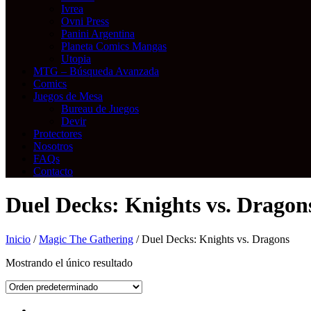
Ivrea
Ovni Press
Panini Argentina
Planeta Comics Mangas
Utopia
MTG – Búsqueda Avanzada
Comics
Juegos de Mesa
Bureau de Juegos
Devir
Protectores
Nosotros
FAQs
Contacto
Duel Decks: Knights vs. Dragon
Inicio
/
Magic The Gathering
/ Duel Decks: Knights vs. Dragons
Mostrando el único resultado