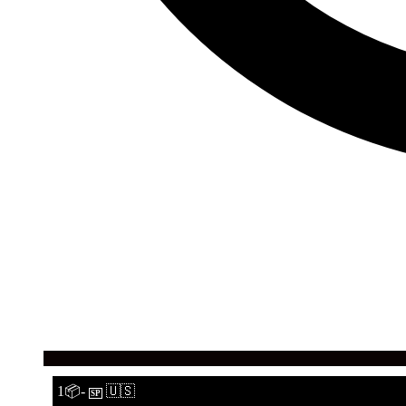
1📦-
🇺🇸
SP