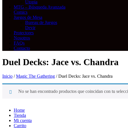
Utopia
MTG – Búsqueda Avanzada
Comics
Juegos de Mesa
Bureau de Juegos
Devir
Protectores
Nosotros
FAQs
Contacto
Duel Decks: Jace vs. Chandra
Inicio
/
Magic The Gathering
/ Duel Decks: Jace vs. Chandra
No se han encontrado productos que coincidan con tu selecc
Home
Tienda
Mi cuenta
Carrito