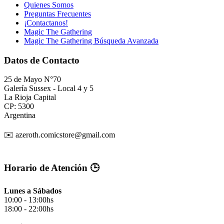
Quienes Somos
Preguntas Frecuentes
¡Contactanos!
Magic The Gathering
Magic The Gathering Búsqueda Avanzada
Datos de Contacto
25 de Mayo N°70
Galería Sussex - Local 4 y 5
La Rioja Capital
CP: 5300
Argentina
✉️ azeroth.comicstore@gmail.com
Horario de Atención 🕒
Lunes a Sábados
10:00 - 13:00hs
18:00 - 22:00hs