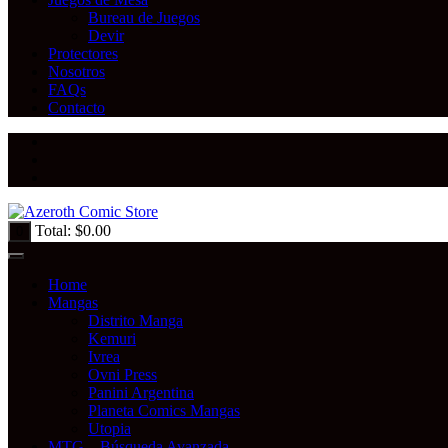
Bureau de Juegos
Devir
Protectores
Nosotros
FAQs
Contacto
Total:
$
0.00
0
Home
Mangas
Distrito Manga
Kemuri
Ivrea
Ovni Press
Panini Argentina
Planeta Comics Mangas
Utopia
MTG – Búsqueda Avanzada