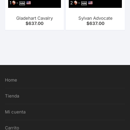
1
-
2
-
NM
NM
Gladehart Cavalry
Sylvan Advocate
$
637.00
$
637.00
Home
Tienda
Mi cuenta
Carrito