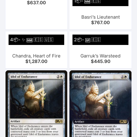
1📦-
🇪🇸
$
637.00
NM
Basri’s Lieutenant
$
767.00
4📦- ✨
🇪🇸 🇺🇸
2📦-
🇪🇸
NM
SP
Chandra, Heart of Fire
Garruk’s Warsteed
$
1,287.00
$
445.90