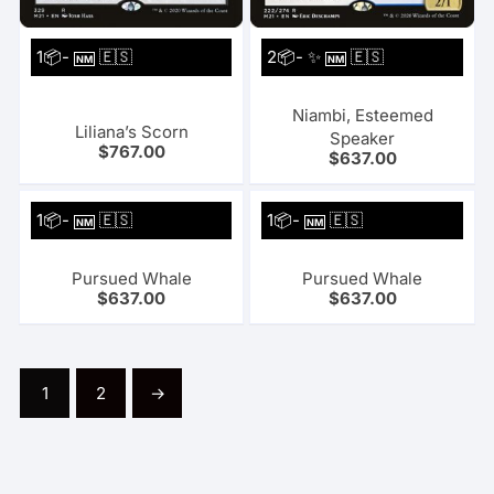
1📦-
🇪🇸
2📦- ✨
🇪🇸
NM
NM
Niambi, Esteemed
Liliana’s Scorn
Speaker
$
767.00
$
637.00
1📦-
🇪🇸
1📦-
🇪🇸
NM
NM
Pursued Whale
Pursued Whale
$
637.00
$
637.00
1
2
→