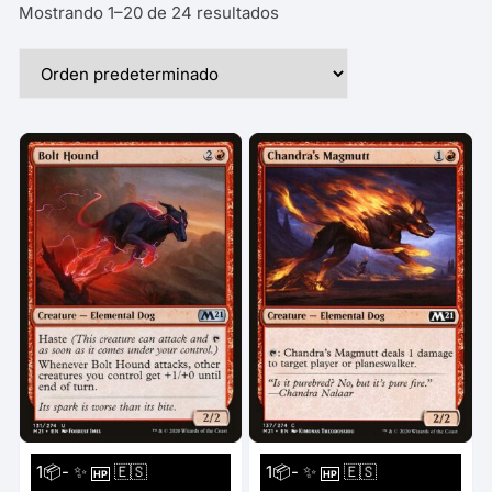
Mostrando 1–20 de 24 resultados
1📦- ✨
🇪🇸
1📦- ✨
🇪🇸
HP
HP