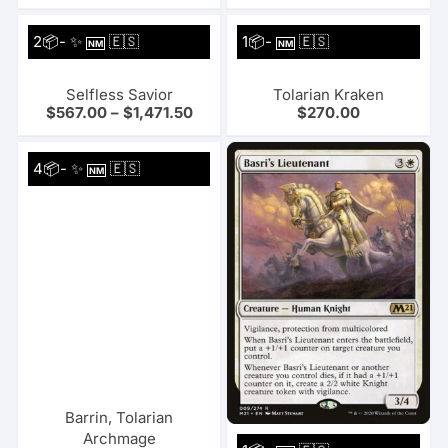
2📦- ✨
🇪🇸
1📦-
🇪🇸
NM
NM
Selfless Savior
Tolarian Kraken
$
567.00
–
$
1,471.50
$
270.00
4📦- ✨
🇪🇸
NM
Barrin, Tolarian
Archmage