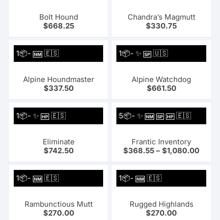
Bolt Hound
Chandra’s Magmutt
$
668.25
$
330.75
1📦-
🇪🇸
1📦- ✨
🇺🇸
NM
SP
Alpine Houndmaster
Alpine Watchdog
$
337.50
$
661.50
1📦- ✨
🇪🇸
5📦- ✨
🇪🇸
HP
NM
SP
HP
Eliminate
Frantic Inventory
$
742.50
$
368.55
–
$
1,080.00
1📦-
🇪🇸
1📦-
🇪🇸
NM
NM
Rambunctious Mutt
Rugged Highlands
$
270.00
$
270.00