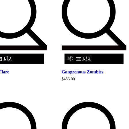
🇪🇸
1📦-
🇪🇸
P
HP
Flare
Gangrenous Zombies
$
486.00