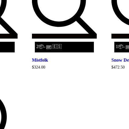
2📦-
🇪🇸
1📦-
HP
H
Mistfolk
Snow De
$
324.00
$
472.50