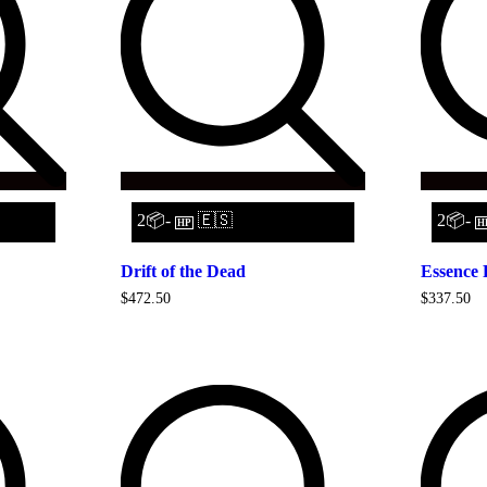
2📦-
🇪🇸
2📦-
HP
H
Drift of the Dead
Essence 
$
472.50
$
337.50