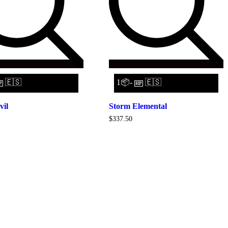
🇪🇸
1📦-
🇪🇸
P
HP
vil
Storm Elemental
$
337.50