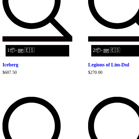
1📦-
🇪🇸
2📦-
🇪🇸
HP
HP
Iceberg
Legions of Lim-Dul
$
607.50
$
270.00