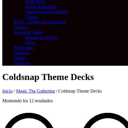
Ovni Press
Panini Argentina
Planeta Comics Mangas
Utopia
MTG – Búsqueda Avanzada
Comics
Juegos de Mesa
Bureau de Juegos
Devir
Protectores
Nosotros
FAQs
Contacto
Coldsnap Theme Decks
Inicio
/
Magic The Gathering
/ Coldsnap Theme Decks
Mostrando los 12 resultados