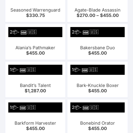
Seasoned Warrenguard
Agate-Blade Assassin
$
330.75
$
270.00
–
$
455.00
2📦-
🇺🇸
2📦-
🇺🇸
NM
NM
Alania’s Pathmaker
Bakersbane Duo
$
455.00
$
455.00
1📦-
🇺🇸
1📦-
🇺🇸
NM
NM
Bandit’s Talent
Bark-Knuckle Boxer
$
1,287.00
$
455.00
1📦-
🇺🇸
2📦-
🇺🇸
NM
NM
Barkform Harvester
Bonebind Orator
$
455.00
$
455.00