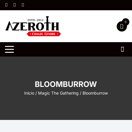
Saltar
al
contenido
0
BLOOMBURROW
Inicio
/
Magic The Gathering
/ Bloomburrow