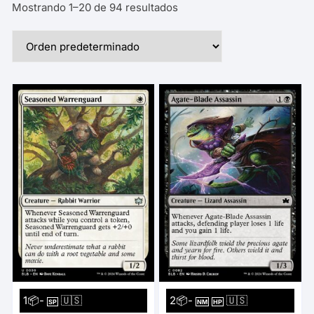
Mostrando 1–20 de 94 resultados
1📦-
🇺🇸
2📦-
🇺🇸
SP
NM
HP