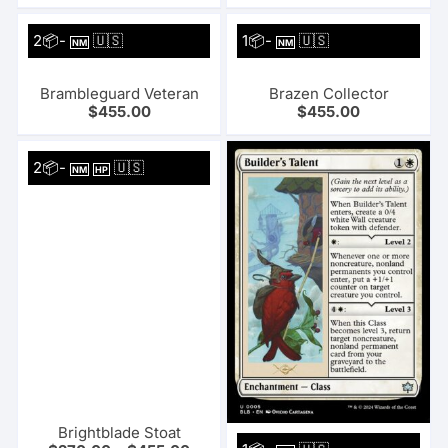
2📦-
🇺🇸
1📦-
🇺🇸
NM
NM
Brambleguard Veteran
Brazen Collector
$
455.00
$
455.00
2📦-
🇺🇸
NM
HP
Brightblade Stoat