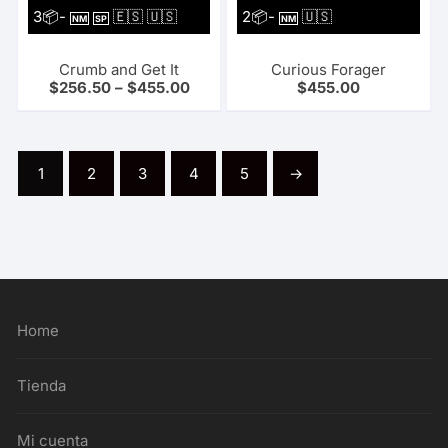
3📦-
🇪🇸 🇺🇸
2📦-
🇺🇸
NM
SP
NM
Crumb and Get It
Curious Forager
$
256.50
–
$
455.00
$
455.00
1
2
3
4
5
→
Home
Tienda
Mi cuenta