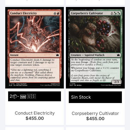
2📦-
🇺🇸
Sin Stock
NM
Conduct Electricity
Corpseberry Cultivator
$
455.00
$
455.00