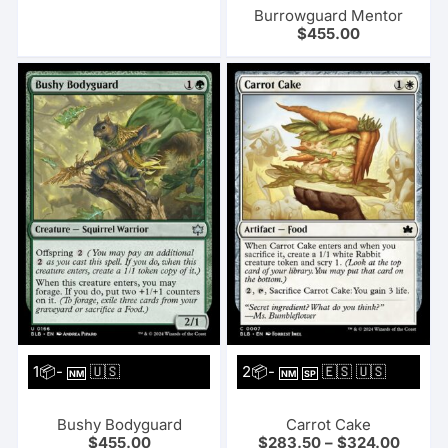
Burrowguard Mentor
$
455.00
1📦-
🇺🇸
2📦-
🇪🇸 🇺🇸
NM
NM
SP
Bushy Bodyguard
Carrot Cake
$
455.00
$
283.50
–
$
324.00