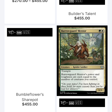
1📦-
🇺🇸
$
270.00
–
$
455.00
NM
Builder’s Talent
$
455.00
1📦-
🇺🇸
NM
Bumbleflower’s
Sharepot
1📦-
🇺🇸
$
455.00
NM